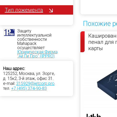
Тип ложемента
Похожие р
Защиту
интеллектуальной
Кашированн
собственности
пенал для 
Mahapack
осуществляет
карты
Юридическая Фирма
"Ай Пи Про" (IPPRO)
Наш адрес:
125252, Москва, ул. Зорге,
д. 15к2, 3-й этаж, офис 31.
e-mail:
315929@jetcorp.pro
тел.
+7 (495) 374-90-83