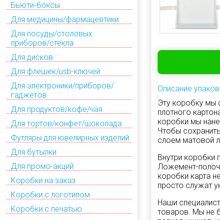
Бьюти-боксы
Для медицины/фармацевтики
Для посуды/столовых
приборов/стекла
Для дисков
Для флешек/usb-ключей
Для электроники/приборов/
Описание упаков
гаджетов
Эту коробку мы 
Для продуктов/кофе/чая
плотного картон
коробки мы нан
Для тортов/конфет/шоколада
Чтобы сохранить
Футляры для ювелирных изделий
слоем матовой л
Для бутылки
Внутри коробки 
Для промо-акций
Ложемент-полочк
коробки карта не
Коробки на заказ
просто служат у
Коробки с логотипом
Наши специалист
Коробки с печатью
товаров. Мы не 