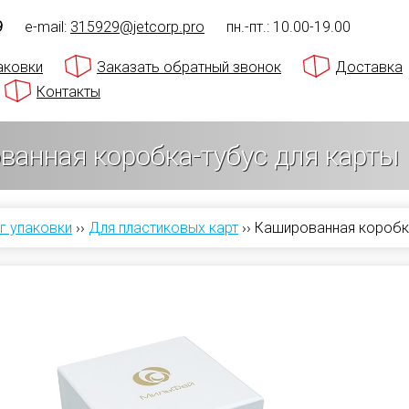
9
e-mail:
315929@jetcorp.pro
пн.-пт.: 10.00-19.00
аковки
Заказать обратный звонок
Доставка
Контакты
ванная коробка-тубус для карты
г упаковки
››
Для пластиковых карт
››
Кашированная коробка