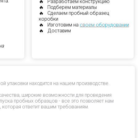
нта.
🔥 Разработаем конструкцию
🔥 Подберем материалы
🔥 Сделаем пробный образец
коробки
🔥 Изготовим на
своем оборудовании
🔥 Доставим
на
ой упаковки находится на нашем производстве.
качества, широкие возможности для проведения
пуска пробных образцов - все это позволяет нам
, которая ответит вашим требованиям.