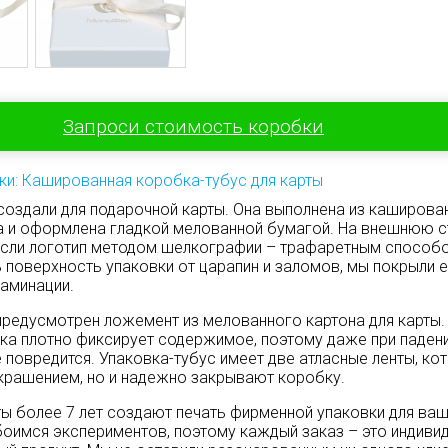
Запроси стоимость коробки
ки: Кашированная коробка-тубус для карты
создали для подарочной карты. Она выполнена из каширова
а и оформлена гладкой мелованной бумагой. На внешнюю 
если логотип методом шелкографии – трафаретным способ
 поверхность упаковки от царапин и заломов, мы покрыли 
аминации.
предусмотрен ложемент из мелованного картона для карты.
а плотно фиксирует содержимое, поэтому даже при паден
 повредится. Упаковка-тубус имеет две атласные ленты, ко
крашением, но и надежно закрывают коробку.
ы более 7 лет создают печать фирменной упаковки для ва
боимся экспериментов, поэтому каждый заказ – это индиви