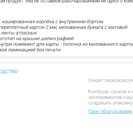
ный продукт. Мы не оставили разочарованным ни одного клие
: кашированная коробка с внутренним бортом
переплетный картон 2 мм, мелованная бумага с матовой
 ленты атласные
логотип на крышке шелкографией
нутри ложемент для карты - полочка из мелованного карто
овой ламинацией без печати
одство
Секрет первоклассн
Контроль сроков и 
экспериментов и вы
создавать упаковку
Парк оборудования