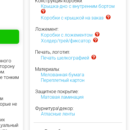
Конструкция коробки:
Крышка-дно с внутренним бортом
Коробки с крышкой на заказ
Ложемент:
Коробки с ложементом
Холдер/трей/фиксатор
Печать, логотип:
Печать шелкографией
нного
сторону
Материалы:
ом.
Мелованная бумага
ее тонким
Переплетный картон
Защитное покрытие:
Матовая ламинация
ии
торые не
Фурнитура\декор:
Атласные ленты
ших
дуальный