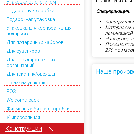
подход, уникаль
Упаковки с логотипом
Подарочные коробки
Спецификация:
Подарочная упаковка
Конструкция
Материалы: 
Упаковка для корпоративных
ламинацией,
подарков
Нанесение: 
Для подарочных наборов
Ложемент: в
270 г с мат
Для сувениров
Для государственных
организаций
Наше произв
Для текстиля/одежды
Премиум упаковка
POS
Welcome-pack
Фирменные бизнес-коробки
Универсальная
Конструкции