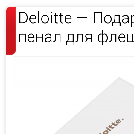
Deloitte — Под
пенал для фле