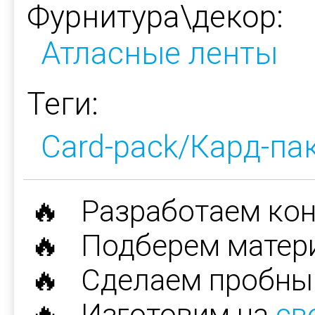
Фурнитура\декор:
Атласные ленты
Теги:
Card-pack/Кард-па
🔥 Разработаем ко
🔥 Подберем матер
🔥 Сделаем пробны
🔥 Изготовим на
св