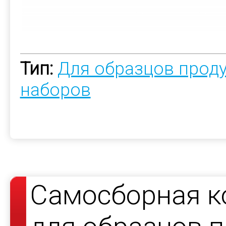
Тип:
Для образцов прод
наборов
Самосборная к