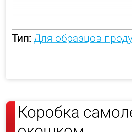
Тип:
Для образцов прод
Коробка самол
окошком