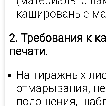
(материалы с ла
кашированые ма
2. Требования к к
печати.
На тиражных лис
отмарывания, не
полошения, шаб