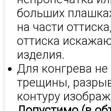
больших плашках
на части оттиск
оттиска искажа
изделия.
Для конгрева не
трещины, разры
контуру изображ
Допустимо (в об