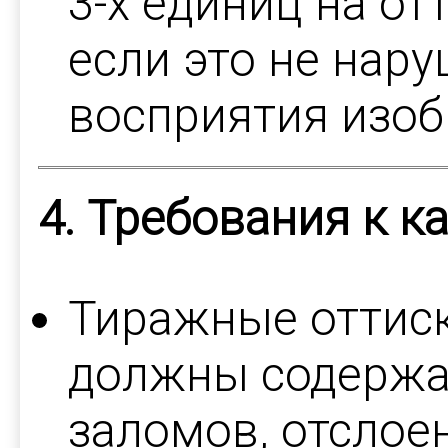
3-х единиц на от
если это не нар
восприятия изоб
4. Требования к к
Тиражные оттиск
должны содержа
заломов, отслое