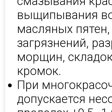
смазывания крас
выщипывания во
масляных пятен, 
загрязнений, ра
морщин, складок,
кромок.
При многокрасо
допускается нес