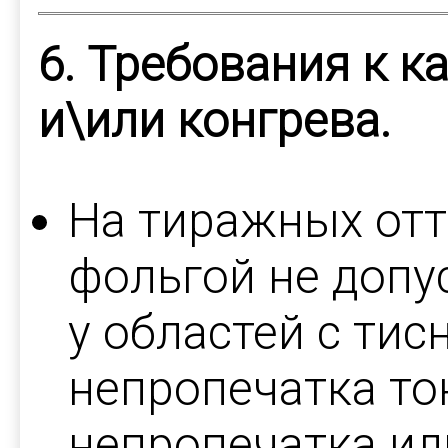
6. Требования к к
и\или конгрева.
На тиражных отт
фольгой не допу
у областей с тис
непропечатка то
непропечатка ил