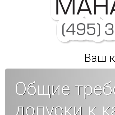
Ваш к
Общие треб
допуски к к