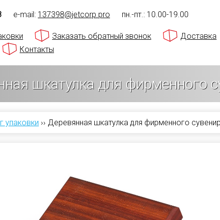
8
e-mail:
137398@jetcorp.pro
пн.-пт.: 10.00-19.00
аковки
Заказать обратный звонок
Доставка
Контакты
нная шкатулка для фирменного с
г упаковки
››
Деревянная шкатулка для фирменного сувени