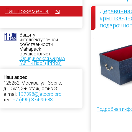
Тип ложемента
Деревянная
крышка-дно
подарочног
Защиту
интеллектуальной
собственности
Mahapack
осуществляет
Юридическая Фирма
"Ай Пи Про" (IPPRO)
Наш адрес:
125252, Москва, ул. Зорге,
д. 15к2, 3-й этаж, офис 31.
e-mail:
137398@jetcorp.pro
тел.
+7 (495) 374-90-83
Подробная инф