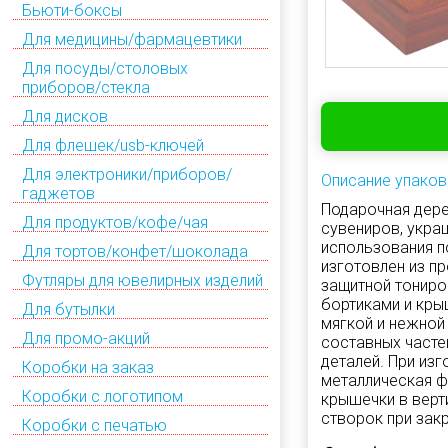
Бьюти-боксы
Для медицины/фармацевтики
Для посуды/столовых
приборов/стекла
Для дисков
Для флешек/usb-ключей
Для электроники/приборов/
Описание упаков
гаджетов
Подарочная дере
Для продуктов/кофе/чая
сувениров, укра
использования п
Для тортов/конфет/шоколада
изготовлен из п
Футляры для ювелирных изделий
защитной тониро
бортиками и кры
Для бутылки
мягкой и нежной
Для промо-акций
составных часте
деталей. При из
Коробки на заказ
металлическая ф
Коробки с логотипом
крышечки в верт
створок при зак
Коробки с печатью