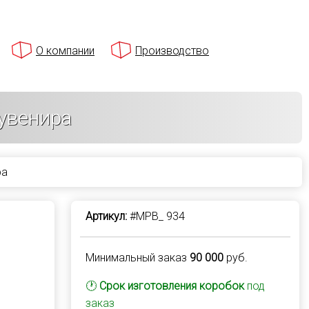
О компании
Производство
увенира
ра
Артикул:
#MPB_ 934
Минимальный заказ
90 000
руб.
🕐
Срок изготовления коробок
под
заказ