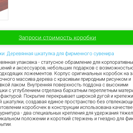
Запроси стоимость коробки
ки: Деревянная шкатулка для фирменного сувенира
вянная упаковка - статусное обрамление для корпоративны
шений и аксессуаров, небольших подарков с возможность
одходящих ложементов. Корпус оригинальных коробок на з
рочного массива дерева с красивым природным рисунком и
вкой лаком. Внутренняя поверхность поддона с высокими
шки с углублением отделана бархатным переплетным матер
 фактурой. Покрытие перекрывает широкой дугой и крепеж
й шкатулки, создавая единое пространство без отвлекающ
готовлении коробочек в конструкции использована качестве
урнитура - два специальных крепления для удержания тяже
икальном положении и короткий стержень и гнездно для фи
рытии.