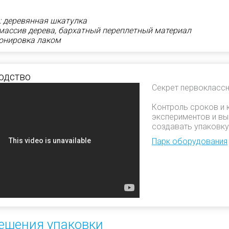
: деревянная шкатулка
массив дерева, бархатный переплетный материал
тонировка лаком
одство
Секрет первоклассн
Контроль сроков и 
экспериментов и вы
создавать упаковку
Парк оборудования
ешения упаковки