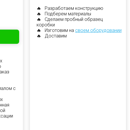
🔥 Разработаем конструкцию
🔥 Подберем материалы
🔥 Сделаем пробный образец
коробки
🔥 Изготовим на
своем оборудовании
🔥 Доставим
х
ю
аказ
иалом с
и
их
нная
лой
ксации