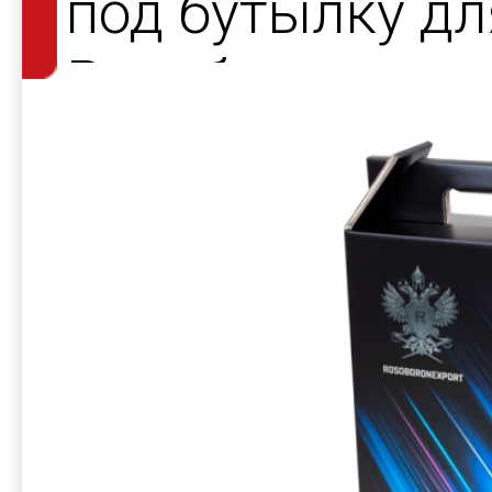
под бутылку дл
Рособоронэксп