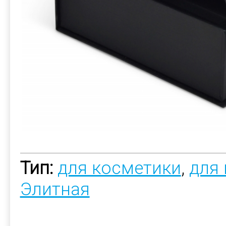
Тип:
для косметики
,
для
Элитная