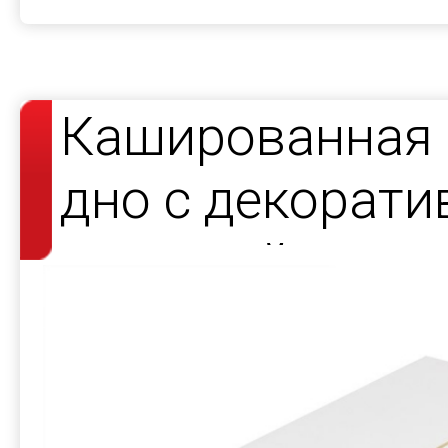
Кашированная 
дно с декорат
атласной лент