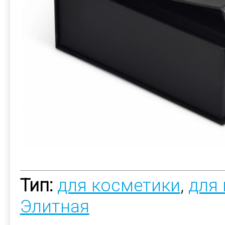
Тип:
для косметики
,
для
Элитная