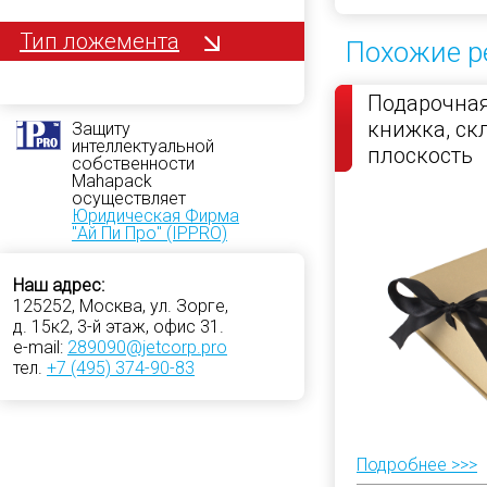
Тип ложемента
Похожие р
Подарочная
книжка, с
Защиту
интеллектуальной
плоскость
собственности
Mahapack
осуществляет
Юридическая Фирма
"Ай Пи Про" (IPPRO)
Наш адрес:
125252, Москва, ул. Зорге,
д. 15к2, 3-й этаж, офис 31.
e-mail:
289090@jetcorp.pro
тел.
+7 (495) 374-90-83
Подробнее >>>