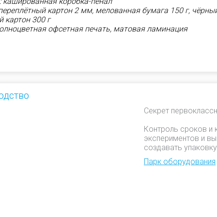
: кашированная коробка-пенал
переплётный картон 2 мм, мелованная бумага 150 г, чёрны
 картон 300 г
полноцветная офсетная печать, матовая ламинация
одство
Секрет первоклассн
Контроль сроков и 
экспериментов и вы
создавать упаковку
Парк оборудования