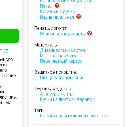
Кашированные коробки
Пенал
Коробки с ручкой
Индивидуальная
Печать, логотип:
Полноцветная печать
Материалы:
Дизайнерский картон
Г-35
Мелованная бумага
анного
Переплетный картон
угих
его
Защитное покрытие:
 боковых
Глянцевая ламинация
е
Фурнитура\декор:
айн
Атласные ленты
листике:
Ручки из лент или веревок
енные
Теги:
Коробка для моделей самолетов