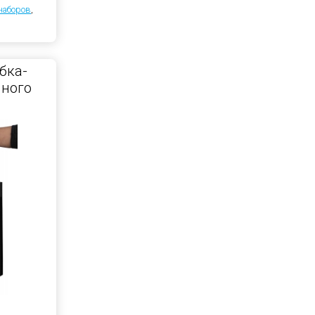
наборов
,
бка-
чного