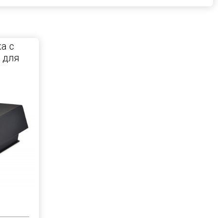
а с
 для