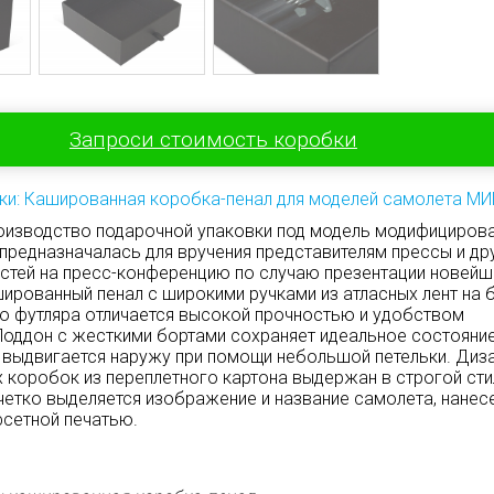
Запроси стоимость коробки
ки: Кашированная коробка-пенал для моделей самолета МИ
оизводство подарочной упаковки под модель модифициров
 предназначалась для вручения представителям прессы и др
стей на пресс-конференцию по случаю презентации новейш
шированный пенал с широкими ручками из атласных лент на
о футляра отличается высокой прочностью и удобством
Поддон с жесткими бортами сохраняет идеальное состояни
о выдвигается наружу при помощи небольшой петельки. Диз
 коробок из переплетного картона выдержан в строгой сти
четко выделяется изображение и название самолета, нанес
сетной печатью.