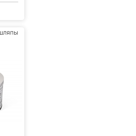
 шляпы