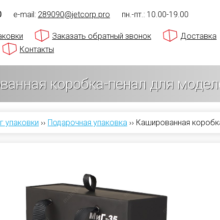
0
e-mail:
289090@jetcorp.pro
пн.-пт.: 10.00-19.00
аковки
Заказать обратный звонок
Доставка
Контакты
ванная коробка-пенал для моде
г упаковки
››
Подарочная упаковка
››
Кашированная коробка