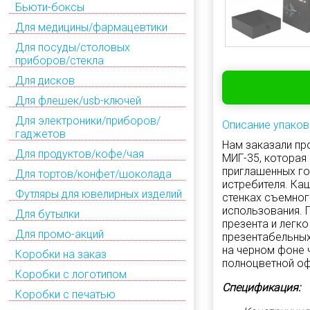
Бьюти-боксы
Для медицины/фармацевтики
Для посуды/столовых
приборов/стекла
Для дисков
Для флешек/usb-ключей
Для электроники/приборов/
Описание упаков
гаджетов
Нам заказали пр
Для продуктов/кофе/чая
МИГ-35, которая
приглашенных го
Для тортов/конфет/шоколада
истребителя. Ка
Футляры для ювелирных изделий
стенках съемног
использования. 
Для бутылки
презента и легк
Для промо-акций
презентабельных
на черном фоне 
Коробки на заказ
полноцветной оф
Коробки с логотипом
Спецификация:
Коробки с печатью