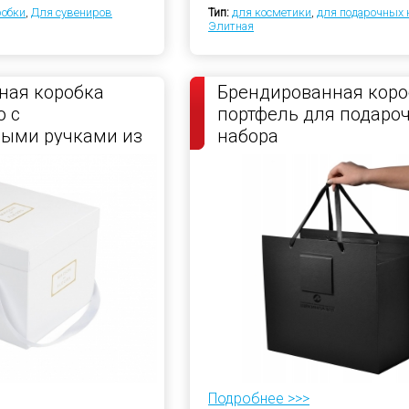
робки
,
Для сувениров
Тип:
для косметики
,
для подарочных 
Элитная
ная коробка
Брендированная коро
 с
портфель для подаро
ными ручками из
набора
енты
Подробнее >>>