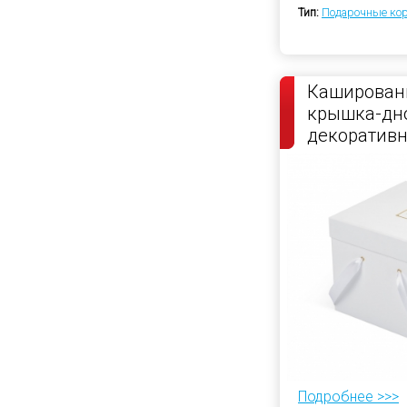
Тип:
Подарочные ко
Каширован
крышка-дно
декоратив
атласной л
Подробнее >>>