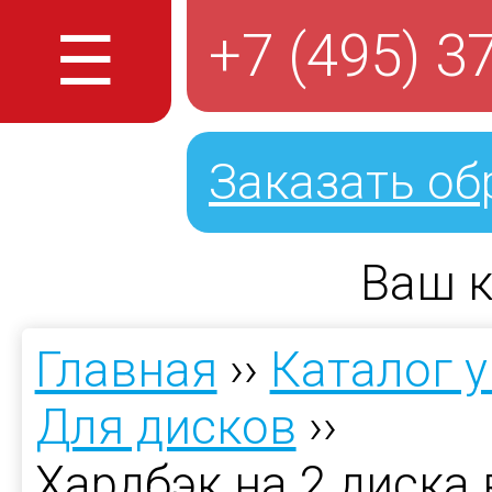
☰
+7 (495) 3
Заказать об
Ваш к
Главная
››
Каталог 
Для дисков
››
Хардбэк на 2 диска