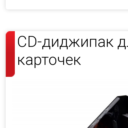
CD-диджипак д
карточек