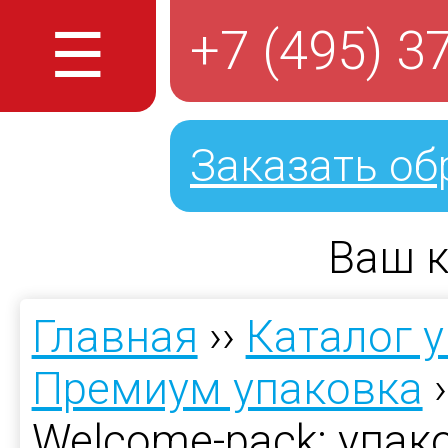
☰
+7 (495) 3
Заказать об
Ваш к
Главная
››
Каталог 
Премиум упаковка
›
Welcome-pack: упак