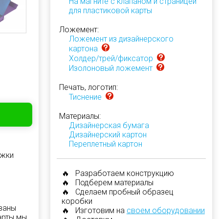
На магните с клапаном и страницей
для пластиковой карты
Ложемент:
Ложемент из дизайнерского
картона
Холдер/трей/фиксатор
Изолоновый ложемент
Печать, логотип:
Тиснение
Материалы:
Дизайнерская бумага
Дизайнерский картон
Переплетный картон
ижки
🔥 Разработаем конструкцию
🔥 Подберем материалы
🔥 Сделаем пробный образец
коробки
ваны
🔥 Изготовим на
своем оборудовании
арты мы