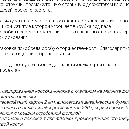
конструкции промежуточную страницу с держателем из син
дизайнерского картона.
аничку за атласную петельку открывается доступ к изолон
шкой, изъятие которой упрощает вырубка под палец.
оробка посредством магнитного клапана, плотно контакти
ой основания.
паковка приобрела особую торжественность благодаря ти
гой на лицевой стороне крышки.
ас подарочную упаковку для пластиковых карт и флешек по
проектам.
: кашированная коробка-книжка с клапаном на магните дл
 карты и флешки
переплётный картон 2 мм, фиолетовая дизайнерская бумаг
 перламутровый дизайнерский картон 290 г, серый изолон 5
тиснение крышки серебряной фольгой
золоновый ложемент для флешки, промежуточная страниц
овой карты