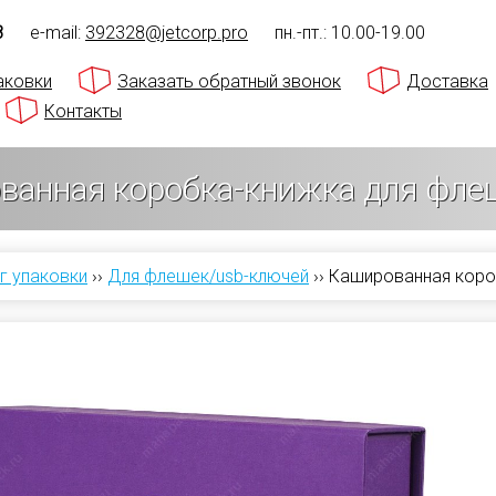
8
e-mail:
392328@jetcorp.pro
пн.-пт.: 10.00-19.00
аковки
Заказать обратный звонок
Доставка
Контакты
ванная коробка-книжка для фле
г упаковки
››
Для флешек/usb-ключей
››
Кашированная коро