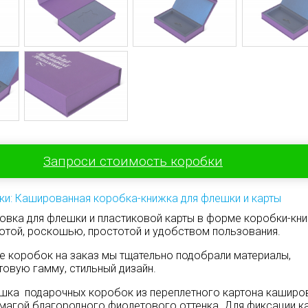
Запроси стоимость коробки
ки: Кашированная коробка-книжка для флешки и карты
овка для флешки и пластиковой карты в форме коробки-кн
отой, роскошью, простотой и удобством пользования.
е коробок на заказ мы тщательно подобрали материалы,
овую гамму, стильный дизайн.
шка подарочных коробок из переплетного картона каширо
магой благородного фиолетового оттенка. Для фиксации к