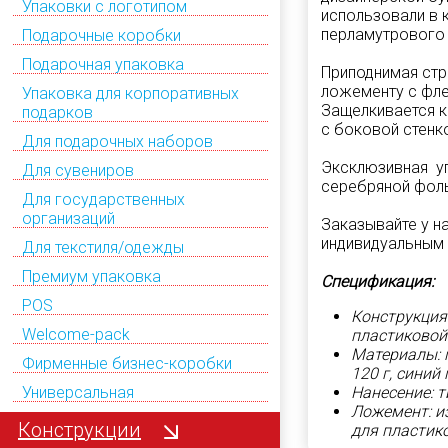
Упаковки с логотипом
использовали в 
перламутрового 
Подарочные коробки
Подарочная упаковка
Приподнимая стр
ложементу с фле
Упаковка для корпоративных
Защелкивается к
подарков
с боковой стенк
Для подарочных наборов
Эксклюзивная у
Для сувениров
серебряной фоль
Для государственных
организаций
Заказывайте у н
индивидуальным 
Для текстиля/одежды
Премиум упаковка
Спецификация:
POS
Конструкция
Welcome-pack
пластиковой
Материалы: 
Фирменные бизнес-коробки
120 г, синий
Нанесение: 
Универсальная
Ложемент: и
Конструкции
для пластик