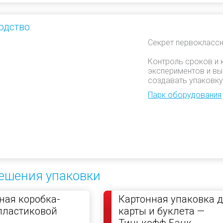
одство
Секрет первоклассн
Контроль сроков и 
экспериментов и вы
создавать упаковку
Парк оборудования
ешения упаковки
ая коробка-
Картонная упаковка 
пластиковой
карты и буклета —
Тинькофф Банк