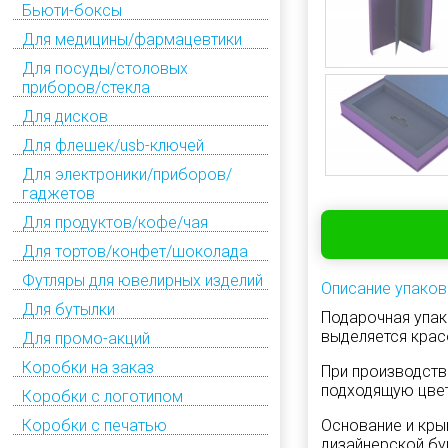
Бьюти-боксы
Для медицины/фармацевтики
Для посуды/столовых
приборов/стекла
Для дисков
Для флешек/usb-ключей
Для электроники/приборов/
гаджетов
Для продуктов/кофе/чая
Для тортов/конфет/шоколада
Футляры для ювелирных изделий
Описание упаков
Для бутылки
Подарочная упак
выделяется крас
Для промо-акций
Коробки на заказ
При производств
подходящую цвет
Коробки с логотипом
Основание и кры
Коробки с печатью
дизайнерской бу