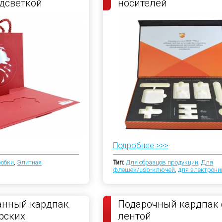
дсветкой
носителей
Подробнее >>>
робки
,
Элитная
Тип:
Для образцов продукции
,
Для
флешек/usb-ключей
,
для электрони
анный кардпак
Подарочный кардпак 
рских
лентой