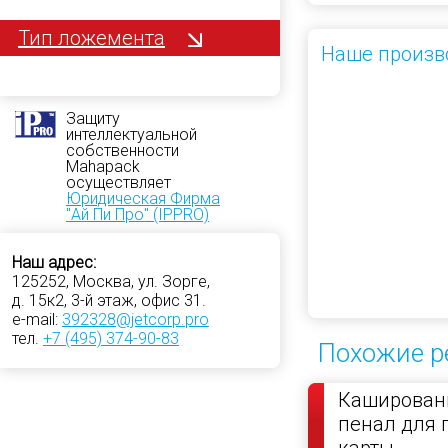
Тип ложемента
Наше произв
Защиту
интеллектуальной
собственности
Mahapack
осуществляет
Юридическая Фирма
"Ай Пи Про" (IPPRO)
Наш адрес:
125252, Москва, ул. Зорге,
д. 15к2, 3-й этаж, офис 31.
e-mail:
392328@jetcorp.pro
тел.
+7 (495) 374-90-83
Похожие р
Кашированн
пенал для 
карты