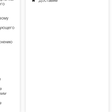
🔥 Доставим
его
овому
рующего
снению
я
а
 мм
а