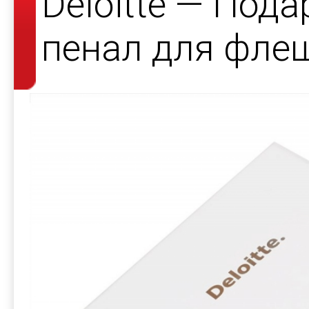
Deloitte — Под
пенал для фле