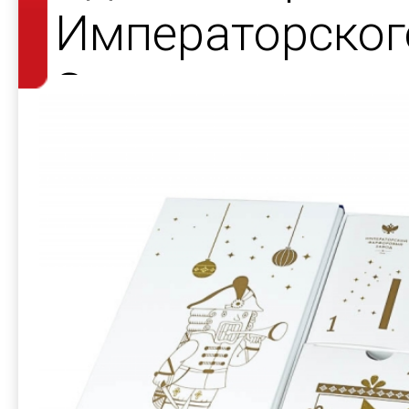
Императорског
Завода