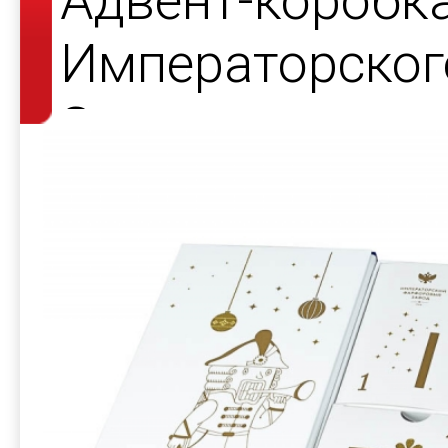
Адвент-коробк
Императорског
Завода