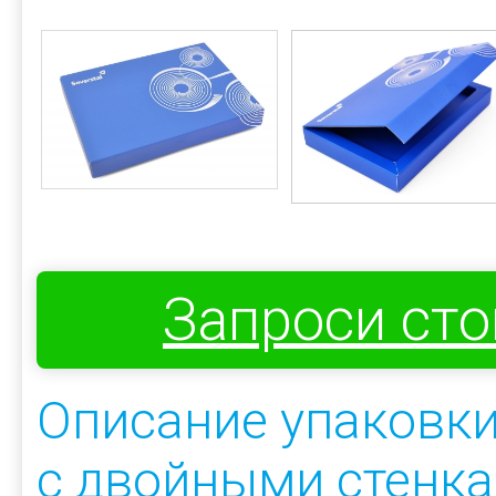
Запроси ст
Описание упаковки
с двойными стенка