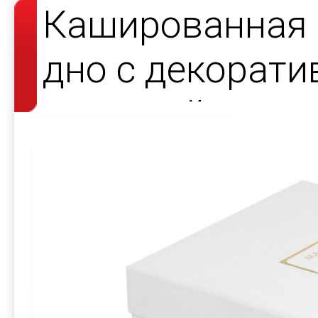
Кашированная 
дно с декорат
атласной лент