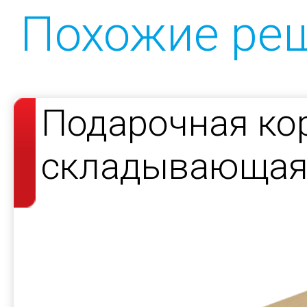
Похожие ре
Подарочная ко
складывающаяс