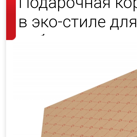
Подарочная ко
в эко-стиле дл
набора