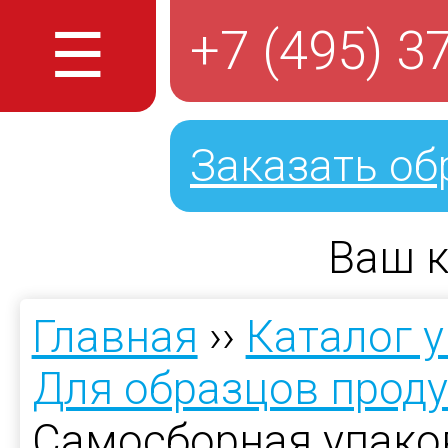
☰
+7 (495) 3
Заказать об
Ваш к
Главная
››
Каталог 
Для образцов прод
Самосборная упако