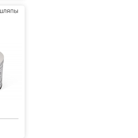
 шляпы