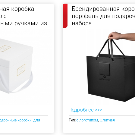
ная коробка
Брендированная коро
 с
портфель для подаро
ными ручками из
набора
енты
Подробнее >>>
дарочные коробки
,
для
Тип:
с логотипом
,
Элитная