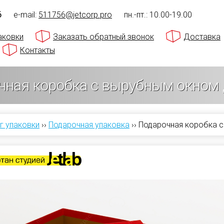
6
e-mail:
511756@jetcorp.pro
пн.-пт.: 10.00-19.00
аковки
Заказать обратный звонок
Доставка
Контакты
чная коробка с вырубным окном 
г упаковки
››
Подарочная упаковка
››
Подарочная коробка с