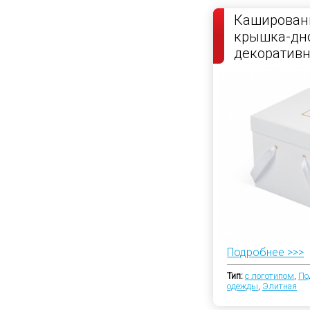
Каширован
крышка-дно
декоратив
атласной л
Подробнее >>>
Тип:
с логотипом
,
По
одежды
,
Элитная