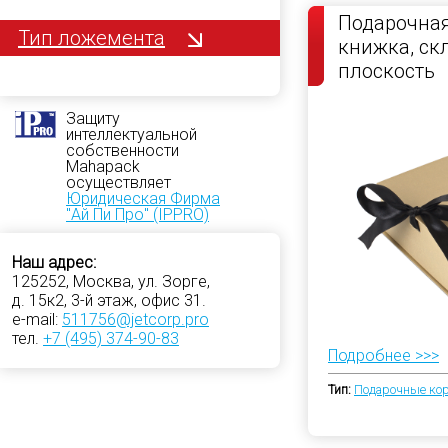
Подарочная
Тип ложемента
книжка, с
плоскость
Защиту
интеллектуальной
собственности
Mahapack
осуществляет
Юридическая Фирма
"Ай Пи Про" (IPPRO)
Наш адрес:
125252, Москва, ул. Зорге,
д. 15к2, 3-й этаж, офис 31.
e-mail:
511756@jetcorp.pro
тел.
+7 (495) 374-90-83
Подробнее >>>
Тип:
Подарочные ко