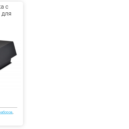
а с
 для
наборов
,