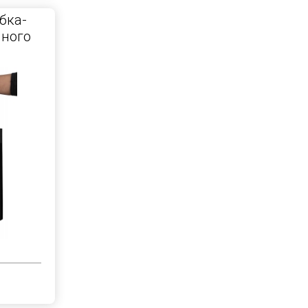
бка-
чного