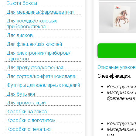
Бьюти-боксы
Для медицины/фармацевтики
Для посуды/столовых
приборов/стекла
Для дисков
Для флешек/usb-ключей
Для электроники/приборов/
гаджетов
Описание упаков
Для продуктов/кофе/чая
Спецификация:
Для тортов/конфет/шоколада
Футляры для ювелирных изделий
Конструкция
Материалы: п
Для бутылки
бретелечная
Для промо-акций
Коробки на заказ
Коробки с логотипом
Конструкция:
Коробки с печатью
Материалы: п
мм