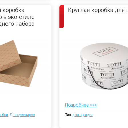
 коробка
Круглая коробка для
 в эко-стиле
днего набора
Подробнее >>>
робки
,
Для сувениров
Тип:
для одежды