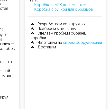
Теги:
вая
Коробка с МГК ложементом
истая
Коробка с ручкой для образцов
🔥 Разработаем конструкцию
🔥 Подберем материалы
ГК
🔥 Сделаем пробный образец
ную
коробки
и
🔥 Изготовим на
своем оборудовании
 клея —
🔥 Доставим
 коробок
роена в
онный
крытия
мируя
з