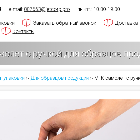
3
e-mail:
807663@jetcorp.pro
пн.-пт.: 10.00-19.00
аковки
Заказать обратный звонок
Доставка
Контакты
олет с ручкой для образцов про
г упаковки
››
Для образцов продукции
››
МГК самолет с руч