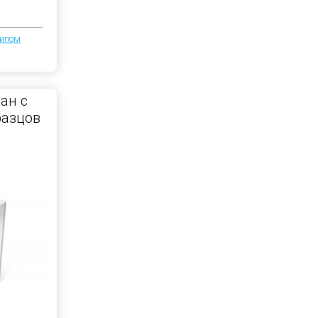
типом
ан с
разцов