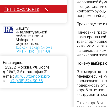
мелованной бума
при доставании 
Тип ложемента
контрастирующий
современный инд
Производство и
Защиту
интеллектуальной
Нанесение графи
собственности
ламинированной 
Mahapack
транспортировке
осуществляет
читаемом типогр
Юридическая Фирма
использованием 
"Ай Пи Про" (IPPRO)
маркировки прод
Наш адрес:
Почему выбираю
125252, Москва, ул. Зорге,
Эта модель коро
д. 15к2, 3-й этаж, офис 31.
Менеджеру не ну
e-mail:
807663@jetcorp.pro
промаркировано 
тел.
+7 (495) 374-90-83
поверхность от ц
коробка не прос
инструмента про
Такие коробки н