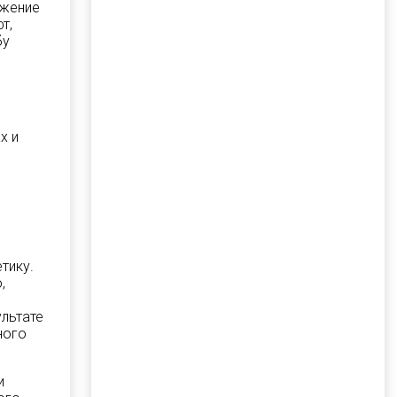
ьжение
т,
бу
х и
тику.
,
ультате
ного
и