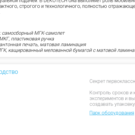
уальной подачей. В DEKOTECH она выполняет роль мобильн
ктного, строгого и технологичного, полностью отражающ
.
: самосборный МГК-самолет
МКГ, пластиковая ручка
пантонная печать, матовая ламинация
ГК, кащированный мелованной бумагой с матовой ламина
одство
Секрет первоклассн
Контроль сроков и 
экспериментов и вы
создавать упаковку
Парк оборудования