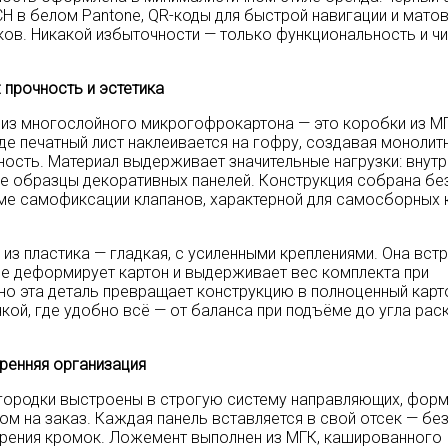
H в белом Pantone, QR-коды для быстрой навигации и мато
ков. Никакой избыточности — только функциональность и ч
 прочность и эстетика
из многослойного микрогофрокартона — это коробки из М
де печатный лист наклеивается на гофру, создавая монолит
ость. Материал выдерживает значительные нагрузки: внутр
 образцы декоративных панелей. Конструкция собрана без
ме самофиксации клапанов, характерной для самосборных
из пластика — гладкая, с усиленными креплениями. Она вст
 не деформирует картон и выдерживает вес комплекта при
но эта деталь превращает конструкцию в полноценный карт
чкой, где удобно всё — от баланса при подъёме до угла рас
ренняя организация
городки выстроены в строгую систему направляющих, фор
ом на заказ. Каждая панель вставляется в свой отсек — бе
трения кромок. Ложемент выполнен из МГК, кашированного