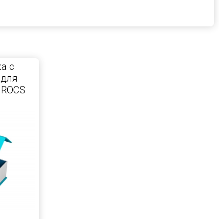
а с
 для
 ROCS