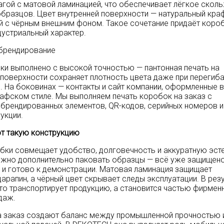
гой с матовой ламинацией, что обеспечивает лёгкое скол
образцов. Цвет внутренней поверхности — натуральный краф
 с чёрным внешним фоном. Такое сочетание придаёт коро
устриальный характер.
 брендирование
ки выполнено с высокой точностью — пантонная печать на
поверхности сохраняет плотность цвета даже при перегиба
. На боковинах — контакты и сайт компании, оформленные в
афском стиле. Мы выполняем печать коробок на заказ с
брендированных элементов, QR-кодов, серийных номеров и
укции.
т такую конструкцию
бки совмещает удобство, долговечность и аккуратную эсте
жно дополнительно паковать образцы — всё уже защищено
и готово к демонстрации. Матовая ламинация защищает
арапин, а чёрный цвет скрывает следы эксплуатации. В рез
то транспортирует продукцию, а становится частью фирмен
даж.
а заказ создают баланс между промышленной прочностью 