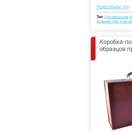
Подробнее >>>
Тип:
Для образцов п
флешек/usb-ключе
Коробка-по
образцов п