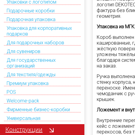
Упаковки с логотипом
логотип DEKOTEC
фактура без бли
Подарочные коробки
геометрия.
Подарочная упаковка
Упаковка из МГК:
Упаковка для корпоративных
подарков
Короб выполнен 
Для подарочных наборов
кашированные, г
жёсткую поверхн
Для сувениров
уложены тяжёлые
благодаря систе
Для государственных
на заказ.
организаций
Для текстиля/одежды
Ручка выполнена 
стенку корпуса,
Премиум упаковка
переноске. Имен
POS
чемоданчик с ру
крышек.
Welcome-pack
Фирменные бизнес-коробки
Ложемент и внут
Универсальная
Внутренние пере
кейс с ложемент
Конструкции
перекосов, без 