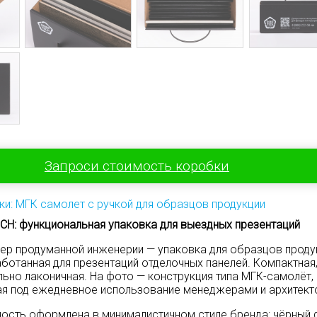
Запроси стоимость коробки
ки: МГК самолет с ручкой для образцов продукции
H: функциональная упаковка для выездных презентаций
ер продуманной инженерии — упаковка для образцов проду
ботанная для презентаций отделочных панелей. Компактная
льно лаконичная. На фото — конструкция типа МГК-самолёт,
я под ежедневное использование менеджерами и архитект
ость оформлена в минималистичном стиле бренда: чёрный 