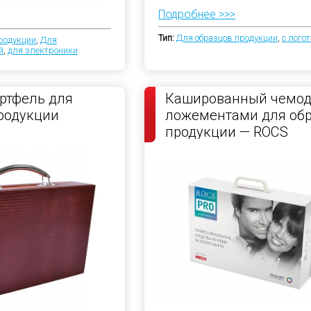
Подробнее >>>
Тип:
Для образцов продукции
,
с лого
родукции
,
Для
й
,
для электроники
ртфель для
Кашированный чемод
родукции
ложементами для об
продукции — ROCS