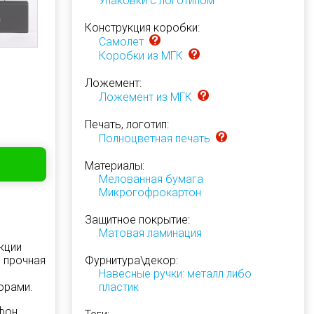
Упаковки с логотипом
Конструкция коробки:
Самолет
Коробки из МГК
Ложемент:
Ложемент из МГК
Печать, логотип:
Полноцветная печать
Материалы:
Мелованная бумага
Микрогофрокартон
Защитное покрытие:
Матовая ламинация
кции
, прочная
Фурнитура\декор:
Навесные ручки: металл либо
орами.
пластик
фон,