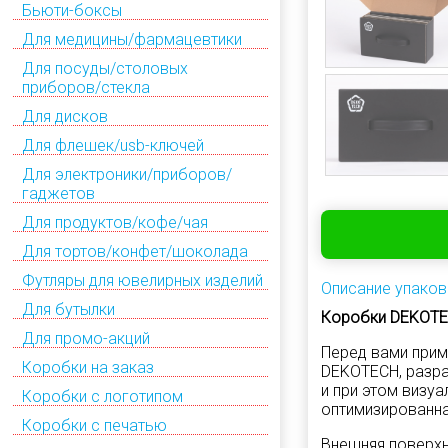
Бьюти-боксы
Для медицины/фармацевтики
Для посуды/столовых
приборов/стекла
Для дисков
Для флешек/usb-ключей
Для электроники/приборов/
гаджетов
Для продуктов/кофе/чая
Для тортов/конфет/шоколада
Футляры для ювелирных изделий
Описание упаков
Для бутылки
Коробки DEKOTEC
Для промо-акций
Перед вами прим
Коробки на заказ
DEKOTECH, разра
и при этом визуа
Коробки с логотипом
оптимизированна
Коробки с печатью
Внешняя поверхн