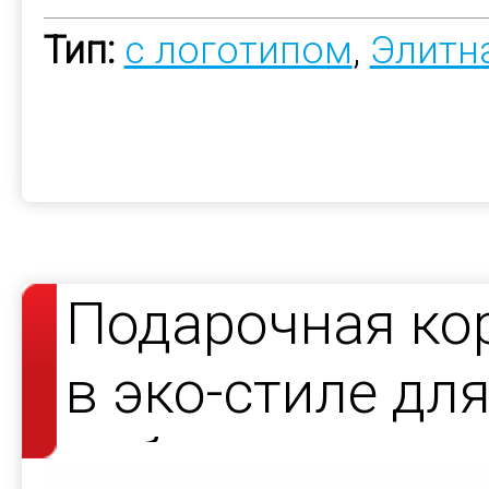
Тип:
с логотипом
,
Элитн
Подарочная ко
в эко-стиле дл
набора