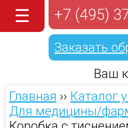
☰
+7 (495) 3
Заказать об
Ваш к
Главная
››
Каталог 
Для медицины/фар
Коробка с тиснени