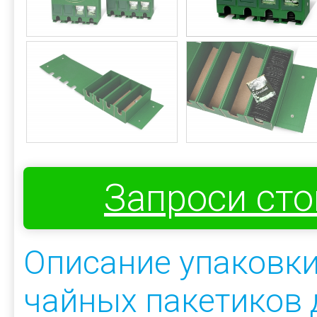
Запроси ст
Описание упаковки
чайных пакетиков 