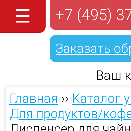
☰
+7 (495) 3
Заказать об
Ваш к
Главная
››
Каталог 
Для продуктов/коф
Диспенсер для чайн