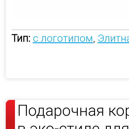
Тип:
с логотипом
,
Элитн
Подарочная ко
в эко-стиле дл