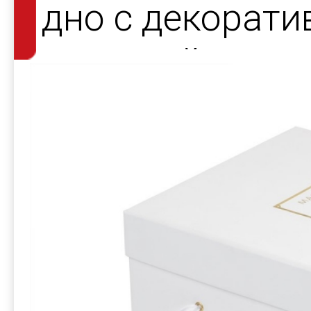
дно с декорат
атласной лент