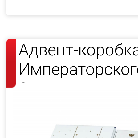
Адвент-коробк
Императорског
Завода