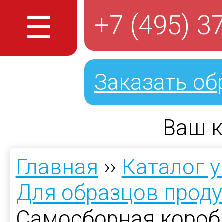
☰
+7 (495) 3
Заказать об
Ваш к
Главная
››
Каталог 
Для образцов прод
Самосборная короб