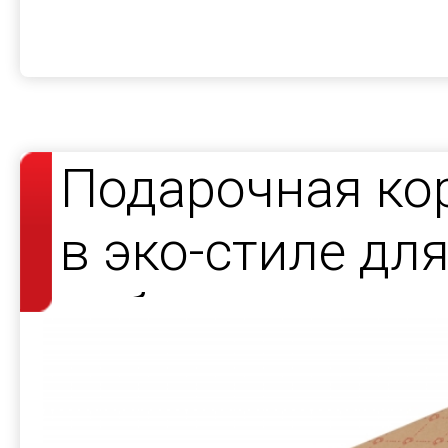
Подарочная ко
в эко-стиле дл
набора