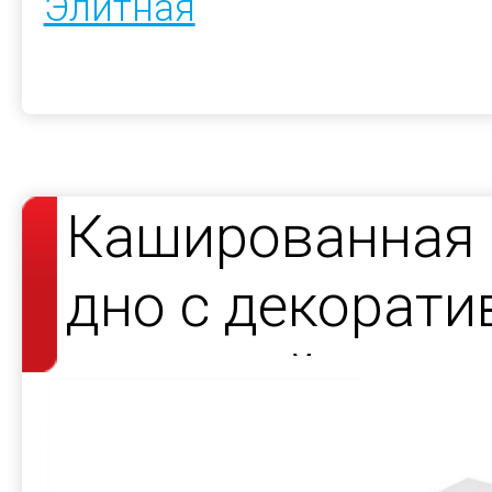
Элитная
Кашированная 
дно с декорат
атласной лент