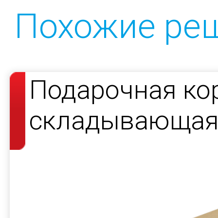
Похожие ре
Подарочная ко
складывающаяс