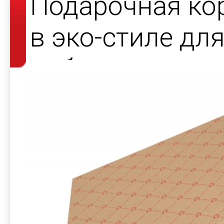
Подарочная ко
в эко-стиле дл
набора