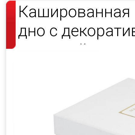
Кашированная 
дно с декорат
атласной лент