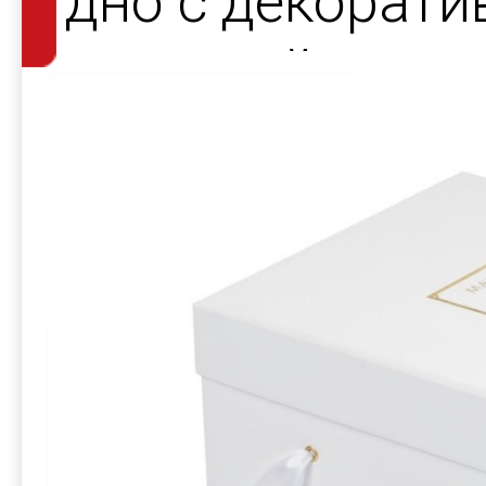
дно с декорат
атласной лент