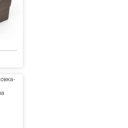
овка-
ра