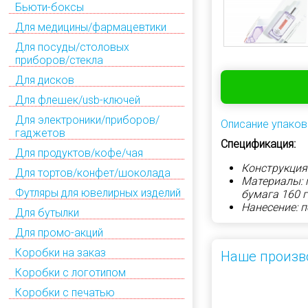
Бьюти-боксы
Для медицины/фармацевтики
Для посуды/столовых
приборов/стекла
Для дисков
Для флешек/usb-ключей
Для электроники/приборов/
Описание упаков
гаджетов
Спецификация:
Для продуктов/кофе/чая
Конструкция
Для тортов/конфет/шоколада
Материалы: 
Футляры для ювелирных изделий
бумага 160 г
Нанесение: 
Для бутылки
Для промо-акций
Коробки на заказ
Наше произв
Коробки с логотипом
Коробки с печатью