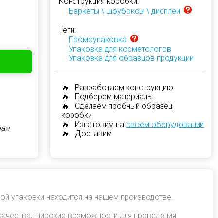
Конструкция коробки:
Баркеты \ шоубоксы \ дисплеи
Теги:
Промоупаковка
Упаковка для косметологов
Упаковка для образцов продукции
🔥 Разработаем конструкцию
🔥 Подберем материалы
🔥 Сделаем пробный образец
коробки
🔥 Изготовим на
своем оборудовании
ная
🔥 Доставим
ой упаковки находится на нашем производстве.
качества, широкие возможности для проведения