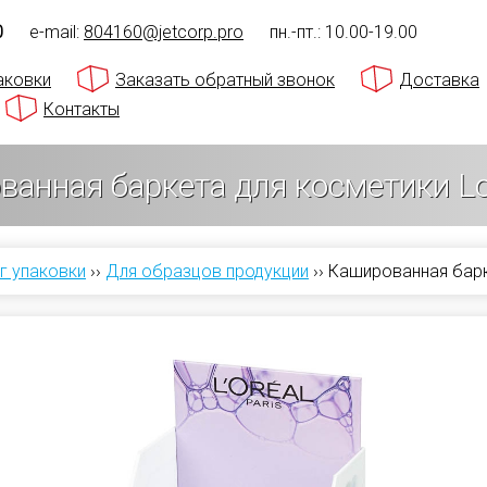
0
e-mail:
804160@jetcorp.pro
пн.-пт.: 10.00-19.00
аковки
Заказать обратный звонок
Доставка
Контакты
анная баркета для косметики Lo
г упаковки
››
Для образцов продукции
››
Кашированная барк