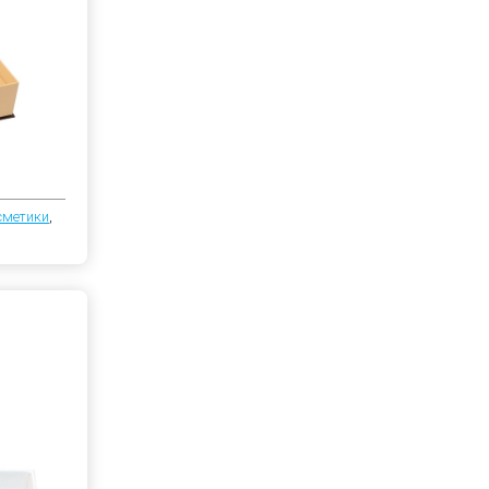
сметики
,