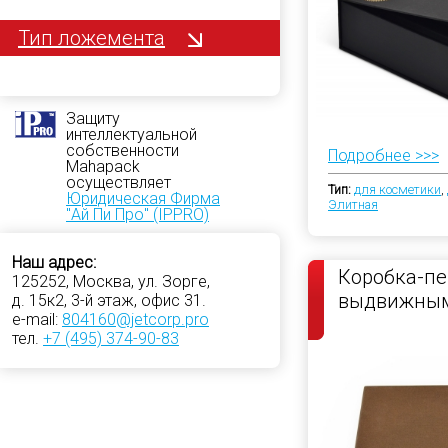
Тип ложемента
Защиту
интеллектуальной
собственности
Подробнее >>>
Mahapack
осуществляет
Тип:
для косметики
,
Юридическая Фирма
Элитная
"Ай Пи Про" (IPPRO)
Наш адрес:
Коробка-пе
125252, Москва, ул. Зорге,
выдвижны
д. 15к2, 3-й этаж, офис 31.
e-mail:
804160@jetcorp.pro
тел.
+7 (495) 374-90-83