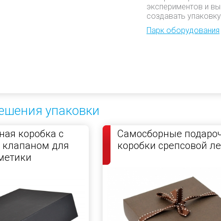
экспериментов и вы
создавать упаковку
Парк оборудования
ешения упаковки
ая коробка с
Самосборные подаро
 клапаном для
коробки срепсовой л
метики