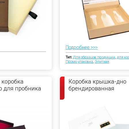
Подробнее >>>
Тип:
Для образцов продукции
,
для ко
Промо упаковка
,
Элитная
 коробка
Коробка крышка-дно
 для пробника
брендированная