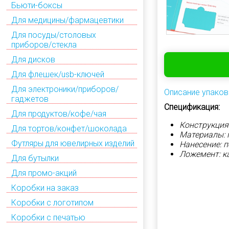
Бьюти-боксы
Для медицины/фармацевтики
Для посуды/столовых
приборов/стекла
Для дисков
Для флешек/usb-ключей
Для электроники/приборов/
Описание упаков
гаджетов
Спецификация:
Для продуктов/кофе/чая
Конструкция
Для тортов/конфет/шоколада
Материалы: 
Футляры для ювелирных изделий
Нанесение: 
Ложемент: к
Для бутылки
Для промо-акций
Коробки на заказ
Коробки с логотипом
Коробки с печатью