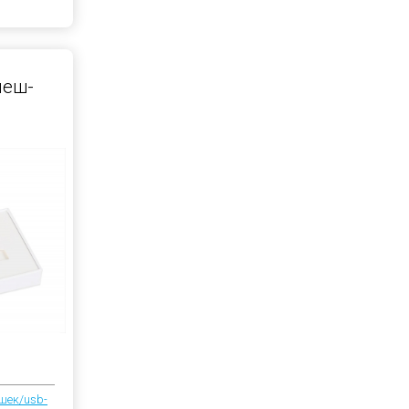
леш-
шек/usb-