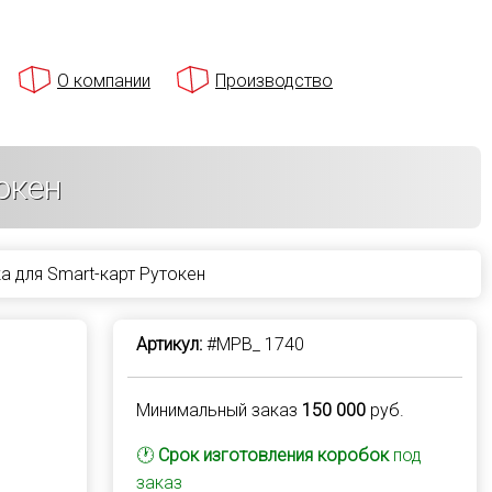
О компании
Производство
окен
а для Smart-карт Рутокен
Артикул:
#MPB_ 1740
Минимальный заказ
150 000
руб.
🕐
Срок изготовления коробок
под
заказ