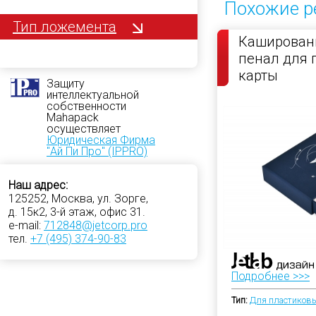
Похожие р
Тип ложемента
Кашированн
пенал для 
карты
Защиту
интеллектуальной
собственности
Mahapack
осуществляет
Юридическая Фирма
"Ай Пи Про" (IPPRO)
Наш адрес:
125252, Москва, ул. Зорге,
д. 15к2, 3-й этаж, офис 31.
e-mail:
712848@jetcorp.pro
тел.
+7 (495) 374-90-83
Подробнее >>>
Тип:
Для пластиковы