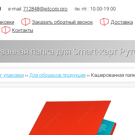
8
e-mail:
712848@jetcorp.pro
пн.-пт.: 10.00-19.00
аковки
Заказать обратный звонок
Доставка
Контакты
анная папка для Smart-карт Рут
г упаковки
››
Для образцов продукции
››
Кашированная папк