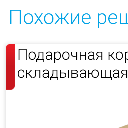
Похожие ре
Подарочная ко
складывающаяс