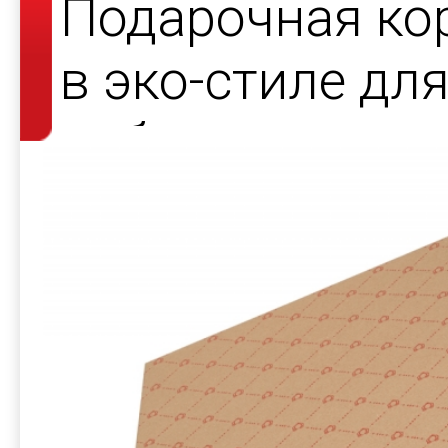
Подарочная ко
в эко-стиле дл
набора