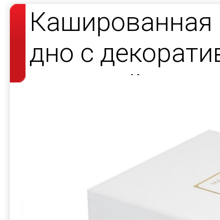
Кашированная 
дно с декорат
атласной лент