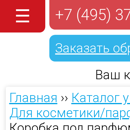
☰
+7 (495) 3
Заказать об
Ваш к
Главная
››
Каталог 
Для косметики/па
Коробка под парфю