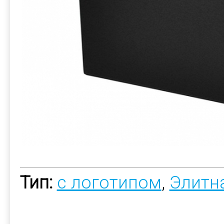
Тип:
с логотипом
,
Элитн