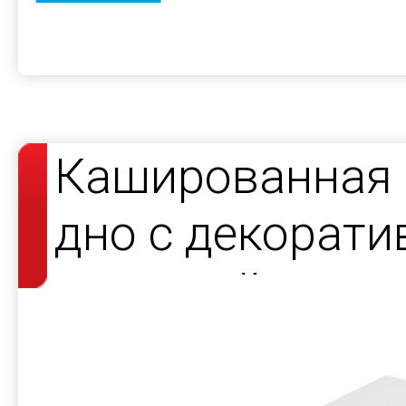
Кашированная 
дно с декорат
атласной лент