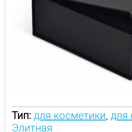
Тип:
для косметики
,
для
Элитная