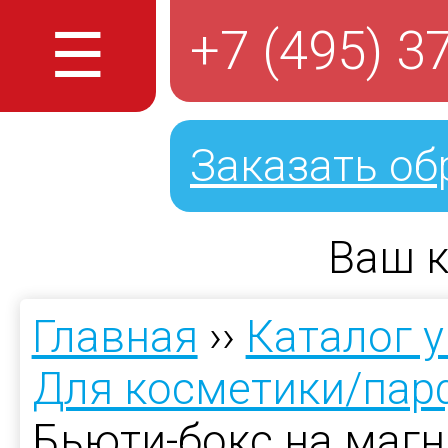
☰
+7 (495) 3
Заказать об
Ваш к
Главная
››
Каталог 
Для косметики/па
Бьюти-бокс на магн