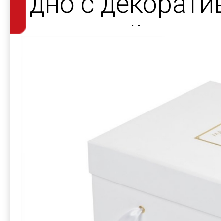
дно с декорат
атласной лент