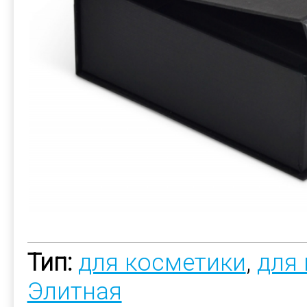
Тип:
для косметики
,
для
Элитная