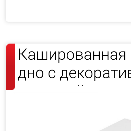
Кашированная 
дно с декорат
атласной лент