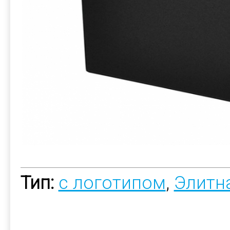
Тип:
с логотипом
,
Элитн