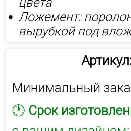
цвета
Ложемент: пороло
вырубкой под вло
Артикул
Минимальный зак
🕐
Срок изготовлен
с вашим дизайном