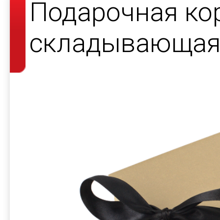
Подарочная ко
складывающаяс