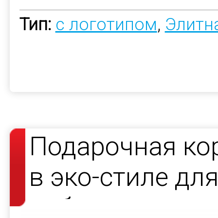
Тип:
с логотипом
,
Элитн
Подарочная ко
в эко-стиле дл
набора