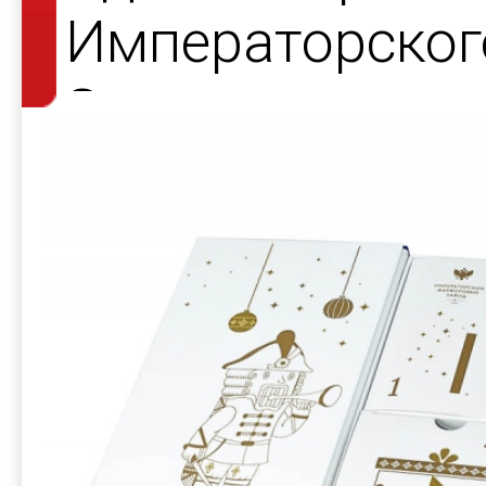
Императорског
Завода