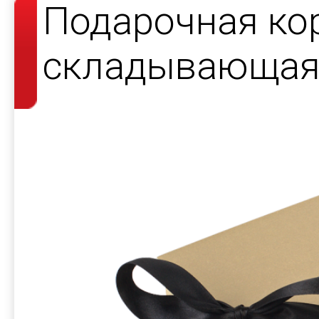
Подарочная ко
складывающаяс