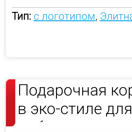
Тип:
с логотипом
,
Элитн
Подарочная ко
в эко-стиле дл
набора