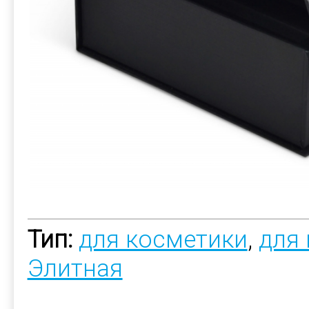
Тип:
для косметики
,
для
Элитная