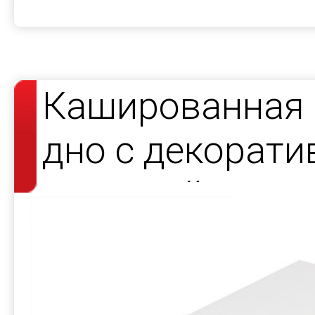
Кашированная 
дно с декорат
атласной лент