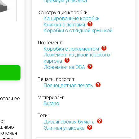
Премиум упаковка
Конструкция коробки:
Кашированные коробки
Книжка с лентами
Коробки с откидной крышкой
Ложемент:
Коробки с ложементом
Ложемент из дизайнерского
картона
Ложемент из ЭВА
Печать, логотип:
Полноцветная печать
Материалы:
отали ее
Burano
Теги:
но
Дизайнерская бумага
нешнюю
Элитная упаковка
включая
крышке