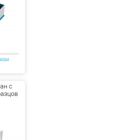
типом
ан с
разцов