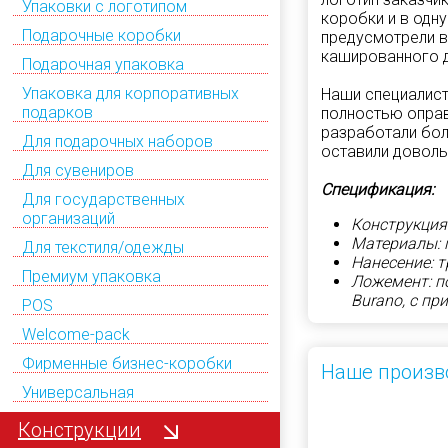
Упаковки с логотипом
коробки и в одну
Подарочные коробки
предусмотрели в
кашированного д
Подарочная упаковка
Упаковка для корпоративных
Наши специалист
подарков
полностью оправ
разработали бол
Для подарочных наборов
оставили доволь
Для сувениров
Спецификация:
Для государственных
организаций
Конструкция
Материалы: 
Для текстиля/одежды
Нанесение: т
Премиум упаковка
Ложемент: п
Burano, с п
POS
Welcome-pack
Фирменные бизнес-коробки
Наше произв
Универсальная
Конструкции