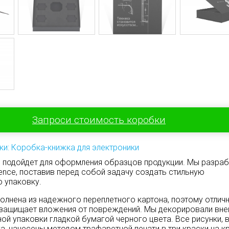
Запроси стоимость коробки
ки: Коробка-книжка для электроники
 подойдет для оформления образцов продукции. Мы разраб
ence, поставив перед собой задачу создать стильную
ю упаковку.
олнена из надежного переплетного картона, поэтому отлич
 защищает вложения от повреждений. Мы декорировали в
ой упаковки гладкой бумагой черного цвета. Все рисунки, 
ка, нанесены методом трафаретной печати в три краски на 