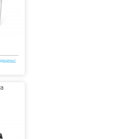
едицины/
на
в