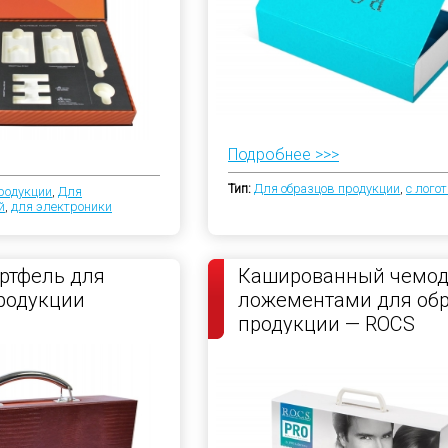
Подробнее >>>
Тип:
Для образцов продукции
,
с лого
родукции
,
Для
й
,
для электроники
ртфель для
Кашированный чемод
родукции
ложементами для об
продукции — ROCS