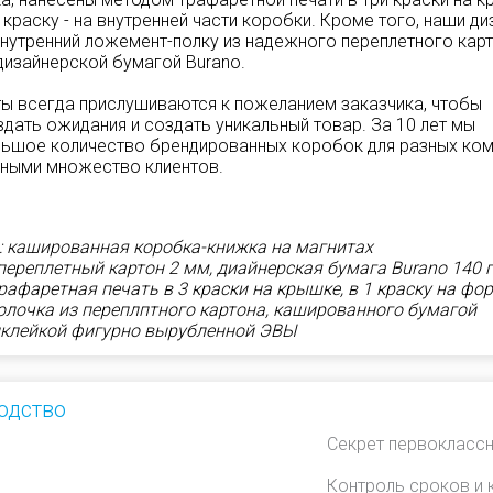
 краску - на внутренней части коробки. Кроме того, наши д
нутренний ложемент-полку из надежного переплетного карт
изайнерской бумагой Burano.
ы всегда прислушиваются к пожеланием заказчика, чтобы
дать ожидания и создать уникальный товар. За 10 лет мы
ьшое количество брендированных коробок для разных ком
ными множество клиентов.
: кашированная коробка-книжка на магнитах
переплетный картон 2 мм, диайнерская бумага Burano 140 г
рафаретная печать в 3 краски на крышке, в 1 краску на фо
олочка из переплптного картона, кашированного бумагой
риклейкой фигурно вырубленной ЭВЫ
одство
Секрет первоклассн
Контроль сроков и 