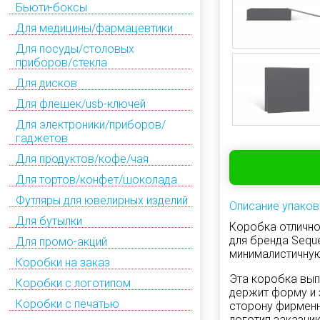
Бьюти-боксы
Для медицины/фармацевтики
Для посуды/столовых
приборов/стекла
Для дисков
Для флешек/usb-ключей
Для электроники/приборов/
гаджетов
Для продуктов/кофе/чая
Для тортов/конфет/шоколада
Футляры для ювелирных изделий
Описание упаков
Для бутылки
Коробка отлично
для бренда Sequ
Для промо-акций
минималистичну
Коробки на заказ
Эта коробка вып
Коробки с логотипом
держит форму и
Коробки с печатью
сторону фирменн
логотип заказчи