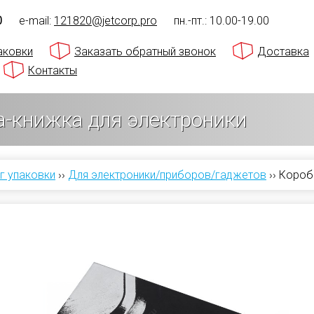
0
e-mail:
121820@jetcorp.pro
пн.-пт.: 10.00-19.00
аковки
Заказать обратный звонок
Доставка
Контакты
а-книжка для электроники
г упаковки
››
Для электроники/приборов/гаджетов
››
Коробк