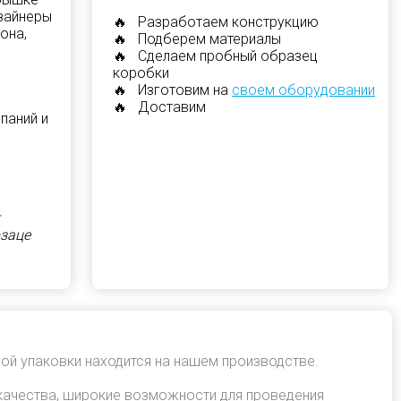
изайнеры
🔥 Разработаем конструкцию
она,
🔥 Подберем материалы
🔥 Сделаем пробный образец
коробки
🔥 Изготовим на
своем оборудовании
🔥 Доставим
паний и
рзаце
ой упаковки находится на нашем производстве.
качества, широкие возможности для проведения