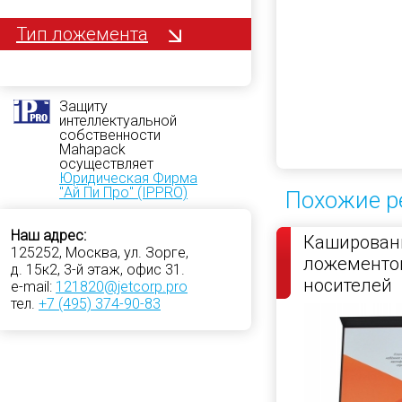
Тип ложемента
Защиту
интеллектуальной
собственности
Mahapack
осуществляет
Юридическая Фирма
"Ай Пи Про" (IPPRO)
Похожие р
Наш адрес:
Кашированн
125252, Москва, ул. Зорге,
ложементо
д. 15к2, 3-й этаж, офис 31.
носителей
e-mail:
121820@jetcorp.pro
тел.
+7 (495) 374-90-83