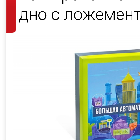
дно с ложемен
игры