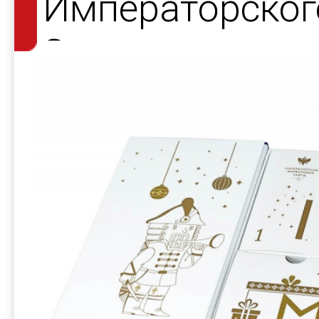
Императорског
Завода