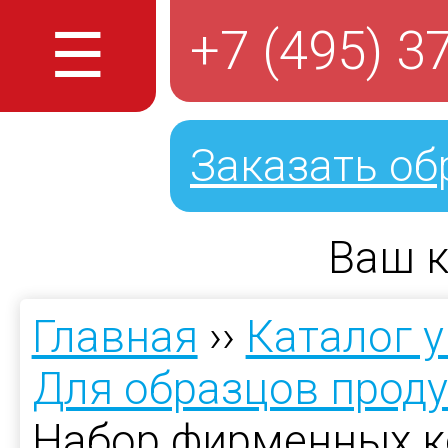
☰
+7 (495) 3
Заказать об
Ваш к
Главная
››
Каталог 
Для образцов прод
Набор фирменных к