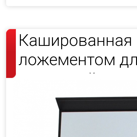
Кашированная 
ложементом д
носителей