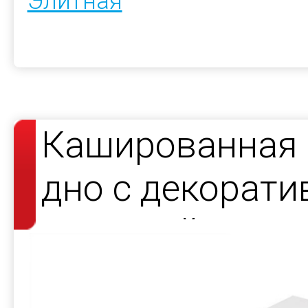
Элитная
Кашированная 
дно с декорат
атласной лент