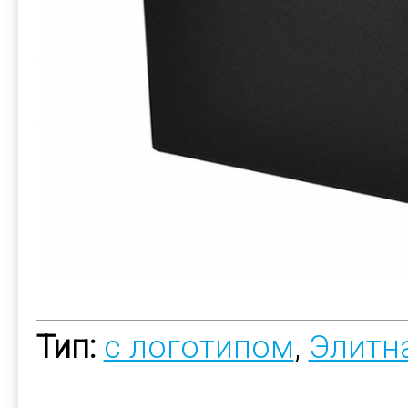
Тип:
с логотипом
,
Элитн