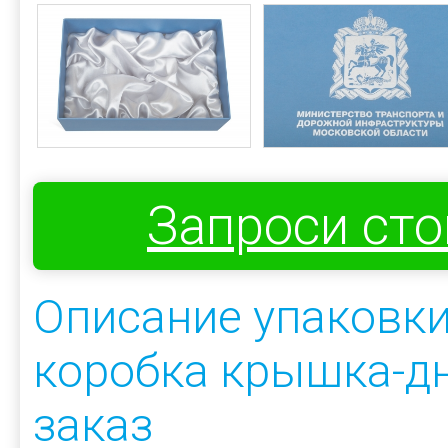
Запроси ст
Описание упаковк
коробка крышка-дн
заказ