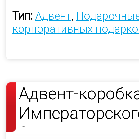
Тип:
Адвент
,
Подарочные
корпоративных подарко
Адвент-коробк
Императорског
Завода