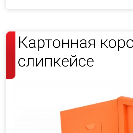
Картонная кор
слипкейсе