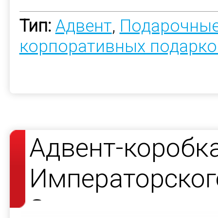
Тип:
Адвент
,
Подарочные
корпоративных подарко
Адвент-коробк
Императорског
Завода