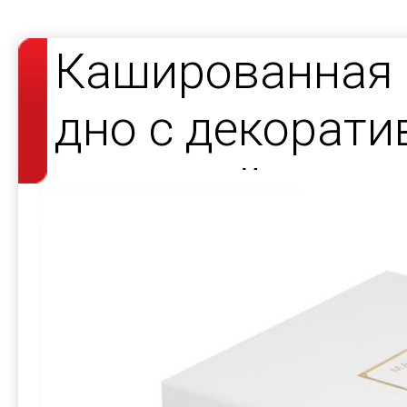
Кашированная 
дно с декорат
атласной лент